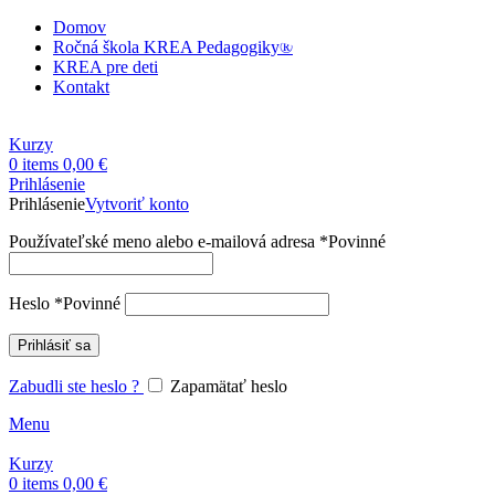
Domov
Ročná škola KREA Pedagogiky®
KREA pre deti
Kontakt
Kurzy
0
items
0,00
€
Prihlásenie
Prihlásenie
Vytvoriť konto
Používateľské meno alebo e-mailová adresa
*
Povinné
Heslo
*
Povinné
Prihlásiť sa
Zabudli ste heslo ?
Zapamätať heslo
Menu
Kurzy
0
items
0,00
€