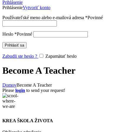
Prihlásenie
Prihlásenie
Vytvoriť konto
Používateľské meno alebo e-mailová adresa
*
Povinné
Heslo
*
Povinné
Prihlásiť sa
Zabudli ste heslo ?
Zapamätať heslo
Become A Teacher
Domov
Become A Teacher
Please
login
to send your request!
KREA ŠKOLA ŽIVOTA